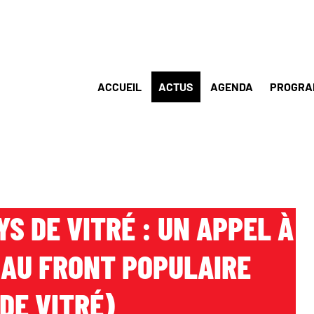
ACCUEIL
ACTUS
AGENDA
PROGRA
YS DE VITRÉ : UN APPEL À
EAU FRONT POPULAIRE
DE VITRÉ)