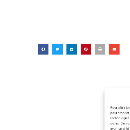
Pour offrir l
pour stocker 
technologies 
ou les ID uni
avoir un effet