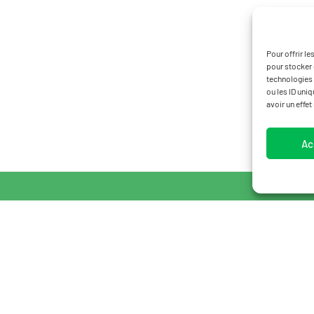
Pour offrir l
pour stocker 
technologies 
ou les ID uni
avoir un effet
Ac