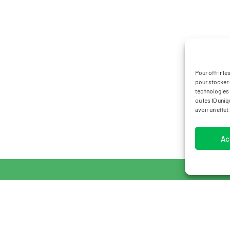
Pour offrir l
pour stocker 
technologies 
ou les ID uni
avoir un effet
Ac