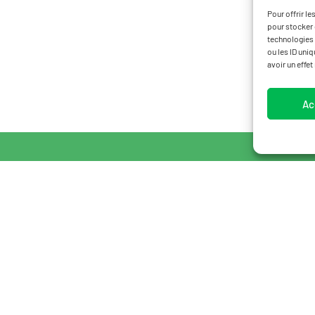
Pour offrir l
pour stocker 
technologies 
ou les ID uni
avoir un effet
Ac
 LÉGALES
POLITIQUE DE COOKIES (UE)